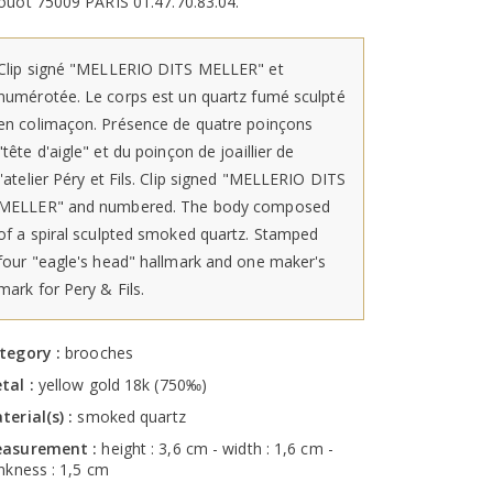
ouot 75009 PARIS 01.47.70.83.04.
Clip signé "MELLERIO DITS MELLER" et
numérotée. Le corps est un quartz fumé sculpté
en colimaçon. Présence de quatre poinçons
"tête d'aigle" et du poinçon de joaillier de
l'atelier Péry et Fils. Clip signed "MELLERIO DITS
MELLER" and numbered. The body composed
of a spiral sculpted smoked quartz. Stamped
four "eagle's head" hallmark and one maker's
mark for Pery & Fils.
tegory :
brooches
tal :
yellow gold 18k (750‰)
terial(s) :
smoked quartz
asurement :
height : 3,6 cm - width : 1,6 cm -
inkness : 1,5 cm