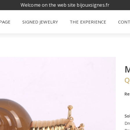
Welcome on the web site bijouxsignes.fr
PAGE
SIGNED JEWELRY
THE EXPERIENCE
CONT
M
Q
Re
So
Dr