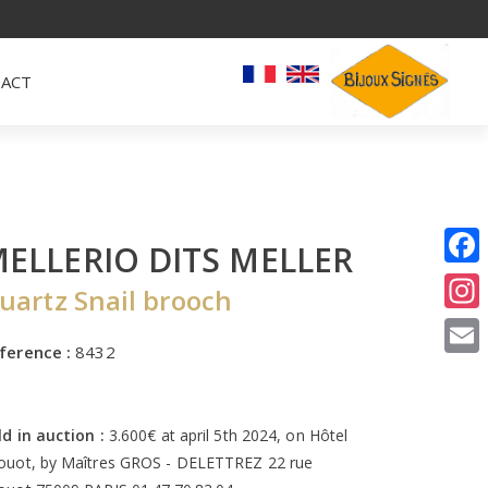
ACT
ELLERIO DITS MELLER
I
uartz Snail brooch
E
ference :
8432
ld in auction :
3.600€ at april 5th 2024, on Hôtel
ouot, by Maîtres GROS - DELETTREZ 22 rue