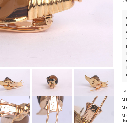
Dr
Ca
Me
Ma
Me
th