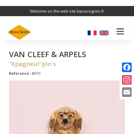
Skip
Welcome on the web site bijouxsignes.fr
to
main
content
VAN CLEEF & ARPELS
"Epagneul"pin's
Reference :
8070
I
E