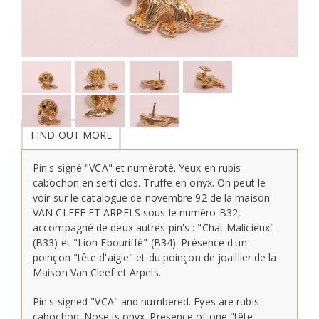
FIND OUT MORE
Pin's signé "VCA" et numéroté. Yeux en rubis
cabochon en serti clos. Truffe en onyx. On peut le
voir sur le catalogue de novembre 92 de la maison
VAN CLEEF ET ARPELS sous le numéro B32,
accompagné de deux autres pin's : "Chat Malicieux"
(B33) et "Lion Ebouriffé" (B34). Présence d'un
poinçon "tête d'aigle" et du poinçon de joaillier de la
Maison Van Cleef et Arpels.
Pin's signed "VCA" and numbered. Eyes are rubis
cabochon. Nose is onyx. Presence of one "tête