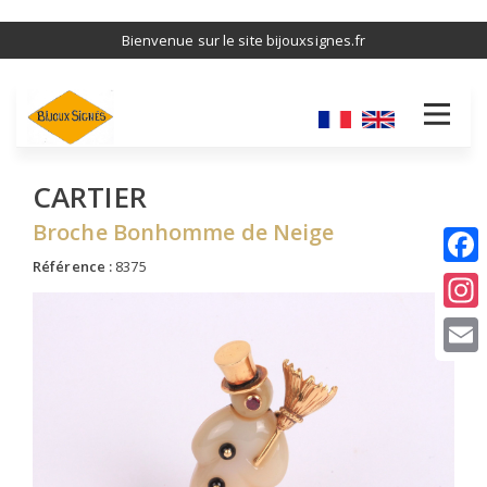
Aller
Bienvenue sur le site bijouxsignes.fr
au
contenu
principal
CARTIER
Broche Bonhomme de Neige
Référence :
8375
I
E