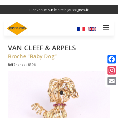
Aller
Bienvenue sur le site bijouxsignes.fr
au
contenu
principal
VAN CLEEF & ARPELS
Broche "Baby Dog"
Référence :
8396
I
E