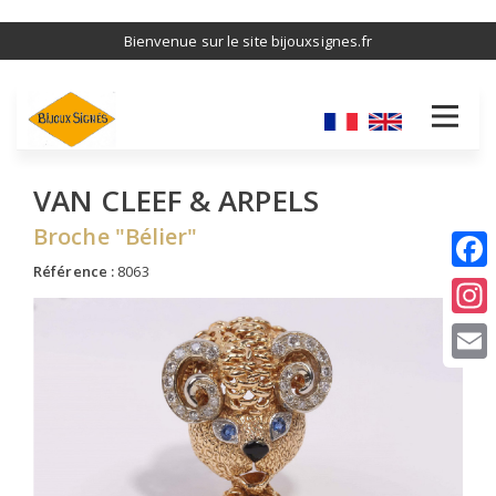
Aller
Bienvenue sur le site bijouxsignes.fr
au
contenu
principal
VAN CLEEF & ARPELS
Broche "Bélier"
Référence :
8063
I
E