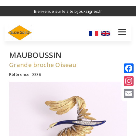
Aller
Bienvenue sur le site bijouxsignes.fr
au
contenu
principal
MAUBOUSSIN
Grande broche Oiseau
Référence :
8336
I
E