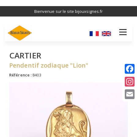
Aller
Bienvenue sur le site bijouxsignes.fr
au
contenu
principal
CARTIER
Pendentif zodiaque "Lion"
Référence :
8403
I
E