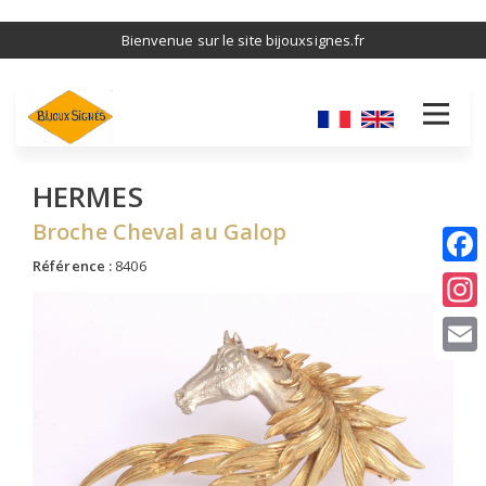
Aller
Bienvenue sur le site bijouxsignes.fr
au
contenu
principal
HERMES
Broche Cheval au Galop
Référence :
8406
I
E