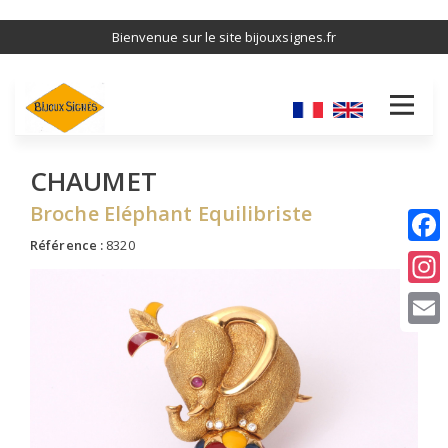
Aller
Bienvenue sur le site bijouxsignes.fr
au
contenu
principal
CHAUMET
Broche Eléphant Equilibriste
Référence :
8320
I
E