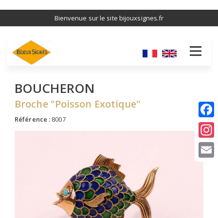
Aller
Bienvenue sur le site bijouxsignes.fr
au
contenu
principal
BOUCHERON
Broche "Poisson Exotique"
Référence :
8007
I
E