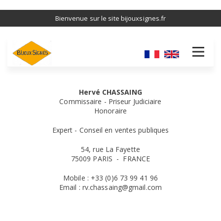
Aller
Bienvenue sur le site bijouxsignes.fr
au
contenu
principal
Hervé CHASSAING
Commissaire - Priseur Judiciaire
Honoraire
Expert - Conseil en ventes publiques
54, rue La Fayette
75009 PARIS - FRANCE
Mobile : +33 (0)6 73 99 41 96
Email : rv.chassaing@gmail.com