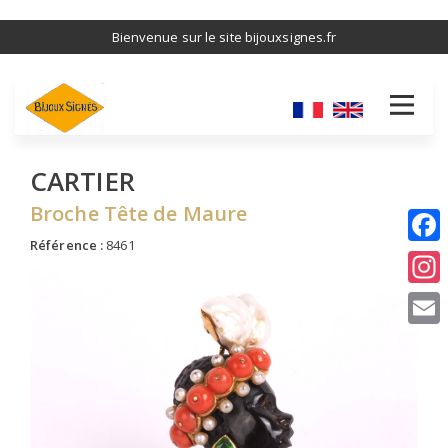
Aller
Bienvenue sur le site bijouxsignes.fr
au
contenu
principal
CARTIER
Broche Tête de Maure
Référence :
8461
I
E