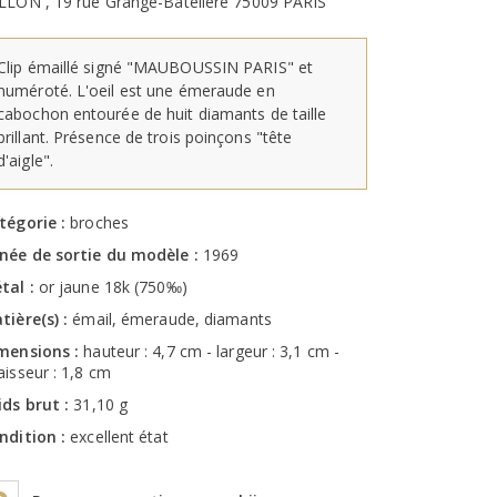
LLON , 19 rue Grange-Batelière 75009 PARIS
Clip émaillé signé "MAUBOUSSIN PARIS" et
numéroté. L'oeil est une émeraude en
cabochon entourée de huit diamants de taille
brillant. Présence de trois poinçons "tête
d'aigle".
tégorie :
broches
née de sortie du modèle :
1969
tal :
or jaune 18k (750‰)
tière(s) :
émail, émeraude, diamants
mensions :
hauteur : 4,7 cm - largeur : 3,1 cm -
aisseur : 1,8 cm
ids brut :
31,10 g
ndition :
excellent état