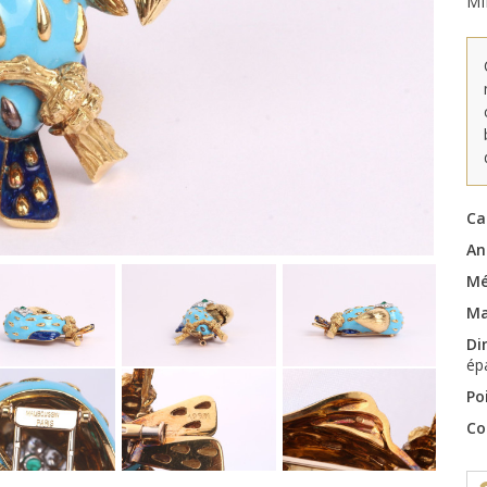
MI
Ca
An
Mé
Ma
Di
ép
Po
Co