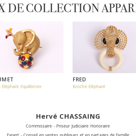
X DE COLLECTION APPA
UMET
FRED
Eléphant Equilibriste
Broche Eléphant
Hervé CHASSAING
Commissaire - Priseur Judiciaire Honoraire
Expert - Conseil en ventes publiques et en partages de famille