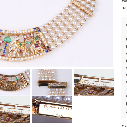
Ed
ru
Ca