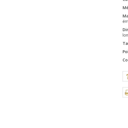
Mé
Ma
ém
Di
lo
Ta
Po
Co