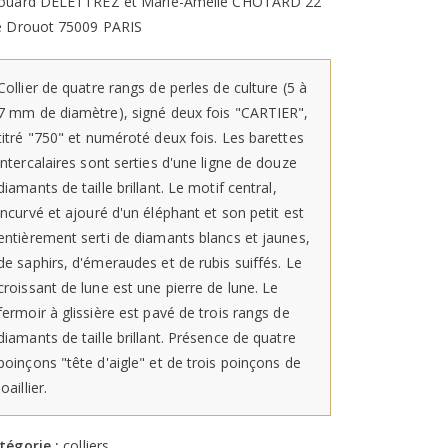
ouard DELETTREZ et Marie-Amélie CHOTARD 22
e Drouot 75009 PARIS
Collier de quatre rangs de perles de culture (5 à
7 mm de diamètre), signé deux fois "CARTIER",
titré "750" et numéroté deux fois. Les barettes
intercalaires sont serties d'une ligne de douze
diamants de taille brillant. Le motif central,
incurvé et ajouré d'un éléphant et son petit est
entièrement serti de diamants blancs et jaunes,
de saphirs, d'émeraudes et de rubis suiffés. Le
croissant de lune est une pierre de lune. Le
fermoir à glissière est pavé de trois rangs de
diamants de taille brillant. Présence de quatre
poinçons "tête d'aigle" et de trois poinçons de
joaillier.
tégorie :
colliers