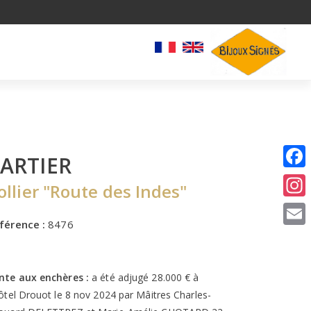
ARTIER
I
ollier "Route des Indes"
E
férence :
8476
nte aux enchères :
a été adjugé 28.000 € à
Hôtel Drouot le 8 nov 2024 par Mâitres Charles-