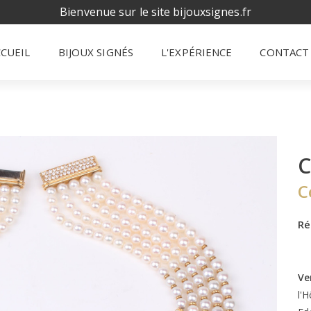
Bienvenue sur le site bijouxsignes.fr
CCUEIL
BIJOUX SIGNÉS
L'EXPÉRIENCE
CONTACT
C
C
Ré
Ve
l'